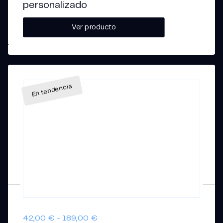
personalizado
Ver producto
Rango
42,00
€
-
189,00
€