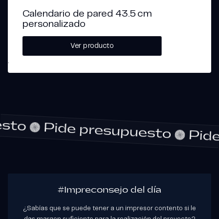
de
precios:
Calendario de pared 43.5 cm
desde
personalizado
42,00 €
hasta
Ver producto
189,00 €
puesto
Pide presupuesto
P
#Impreconsejo del día
¿Sabías que se puede tener a un impresor contento si le