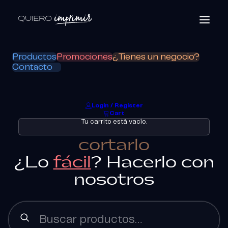
Productos
Promociones
¿Tienes un negocio?
Contacto
Login / Register
Cart
Tu carrito está vacío.
Lo difícil es saber
e
n
c
u
a
d
e
r
n
a
r
l
o
¿Lo
fácil
? Hacerlo con
nosotros
Buscar
por: