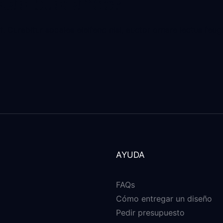
stás
buscando
?
. Curabitur sodales eleifend nisl, auctor ornare lectus feugi
AYUDA
FAQs
Cómo entregar un diseño
Pedir presupuesto