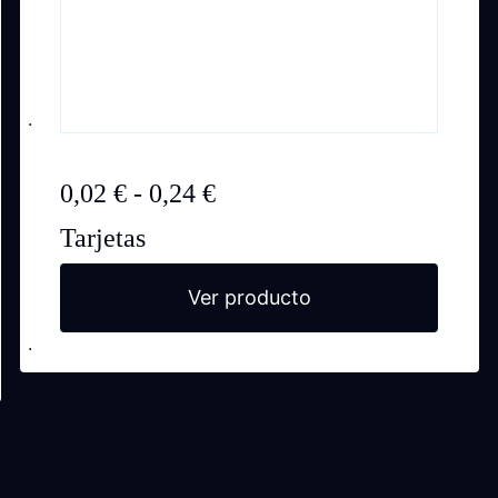
Rango
0,02
€
-
0,24
€
de
Tarjetas
precios:
desde
Ver producto
0,02 €
hasta
0,24 €