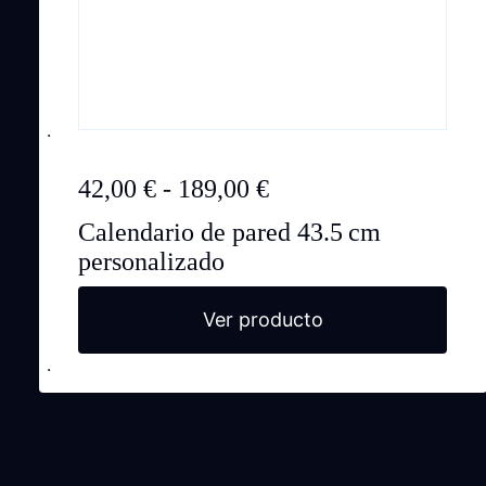
Rango
42,00
€
-
189,00
€
de
Calendario de pared 43.5 cm
precios:
personalizado
desde
42,00 €
Ver producto
hasta
189,00 €