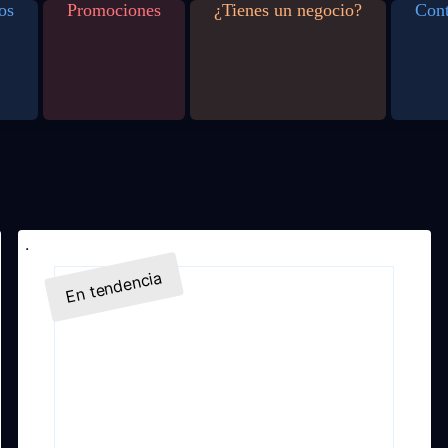
os
Promociones
¿Tienes un negocio?
Cont