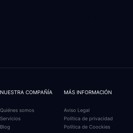
at at. Vivamus vel ex urna. In placerat eu arcu at
NUESTRA COMPAÑÍA
MÁS INFORMACIÓN
Quiénes somos
Aviso Legal
Servicios
Política de privacidad
Blog
Política de Coockies